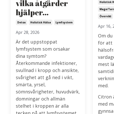
vilka åtgärder
Holistisk 
hjälper…
Mage/tar
Övervikt
Detox
Holistisk Hälsa
Lymfsystem
Apr 16, 
Apr 28, 2026
Om du 
Är det uppstoppat
för att
lymfsystem som orsakar
hälsofr
dina symtom?
vardage
Återkommande infektioner,
mest lä
svullnad i kropp och ansikte,
samtid
svårighet att gå ned i vikt,
verknin
smärta, yrsel,
med.
sömnsvårigheter, huvudvärk,
Citron 
domningar och allmän
med må
stelhet i kroppen är alla
gynnsa
tecken på att lymfsystemet