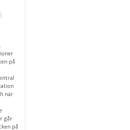
x
,
ioner
ken på
entral
lation
h när
e
r går
cken på