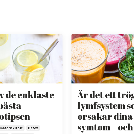
av de enklaste
Är det ett trö
bästa
lymfsystem 
otipsen
orsakar dina
symtom – och
mmatorisk Kost
Detox