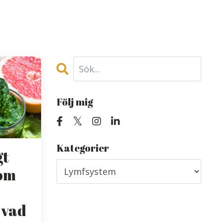
Följ mig
Kategorier
gt
som
 vad