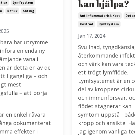
kan hjälpa?
Hälsa
Lymfsystem
m
Reflux
Sötsug
Antiinflammatorisk Kost
Deto
Kostråd
Lymfsystem
2025
Jan 17, 2024
bara har utrymme
Svullnad, tyngdkänsla
 införa en enda ny
återkommande infekt
ämjande vana i
och värk kan vara tec
n är detta en av de
ett trögt lymfflöde.
ttillgängliga – och
Lymfsystemet är en c
igt mest
del av kroppens cirku
gsfulla – att börja
och immunförsvar, oc
flödet stagnerar kan
är en enkel råvara
symtom uppstå i båd
nga dokumenterat
kropp och ansikte. Hä
mma effekter i
jag igenom vanliga te