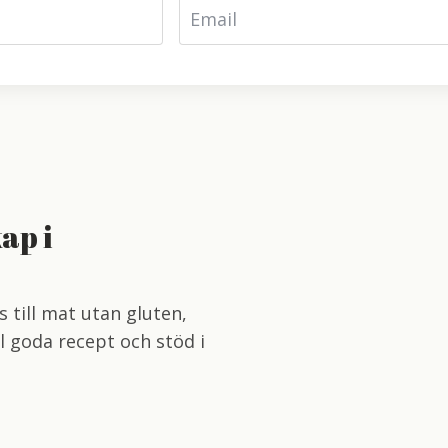
ap i
as till mat utan gluten,
ll goda recept och stöd i