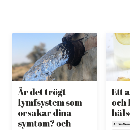
Är det trögt
Ett 
lymfsystem som
och 
orsakar dina
häls
symtom? och
Antiinfla