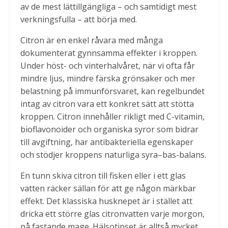
av de mest lättillgängliga – och samtidigt mest
verkningsfulla – att börja med.
Citron är en enkel råvara med många
dokumenterat gynnsamma effekter i kroppen.
Under höst- och vinterhalvåret, när vi ofta får
mindre ljus, mindre färska grönsaker och mer
belastning på immunförsvaret, kan regelbundet
intag av citron vara ett konkret sätt att stötta
kroppen. Citron innehåller rikligt med C-vitamin,
bioflavonoider och organiska syror som bidrar
till avgiftning, har antibakteriella egenskaper
och stödjer kroppens naturliga syra–bas-balans.
En tunn skiva citron till fisken eller i ett glas
vatten räcker sällan för att ge någon märkbar
effekt. Det klassiska husknepet är i stället att
dricka ett större glas citronvatten varje morgon,
på fastande mage. Hälsotipset är alltså mycket